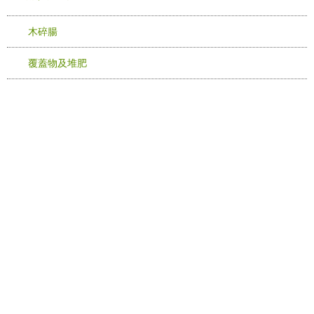
木碎腸
覆蓋物及堆肥
地址:
香港新界沙田石門安心街19號匯貿中心817室
Google Map