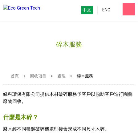
中文
ENG
碎木服務
首頁
>
回收項目
>
處理
>
碎木服務
綠科環保有限公司提供木材破碎服務予客戶以協助客戶進行園藝
廢物回收。
什麼是木碎？
廢木經不同種類破碎機處理後會形成不同尺寸木碎。